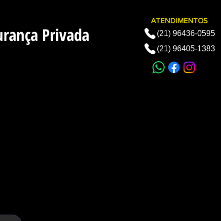
upervisor - Coordenador - Porteiro
ATENDIMENTOS
urança Privada
(21) 96436-0595
(21) 96405-1383
MPRESAS
CURRÍCULOS
LOCALIZAÇÃO