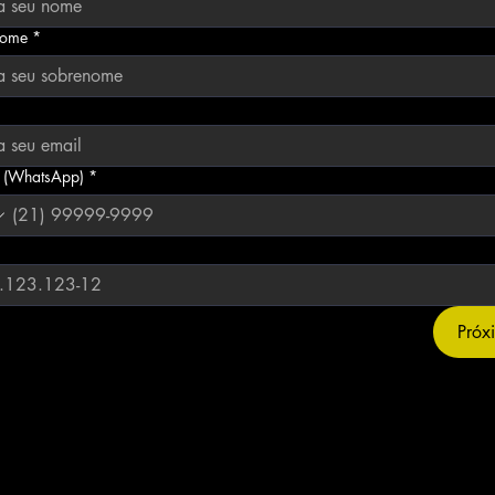
nome
*
*
r (WhatsApp)
*
Próx