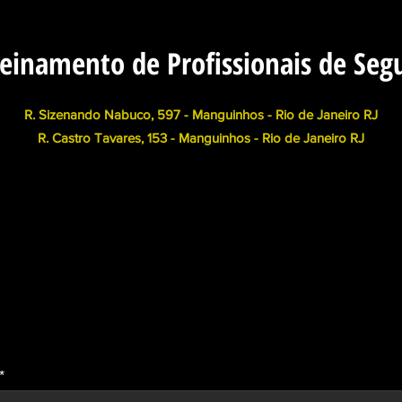
 Reciclagem de Vigilante RJ - Segurança Privada - Transporte de Valores - CFTV - Grandes Eventos - Eventos Sociais - S
einamento de Profissionais de Seg
R. Sizenando Nabuco, 597 - Manguinhos - Rio de Janeiro RJ
R. Castro Tavares, 153 - Manguinhos - Rio de Janeiro RJ
AIS
CURSOS ONLINE
CERTIDÕES (LINKS)
PARA E
Meus endereços
*